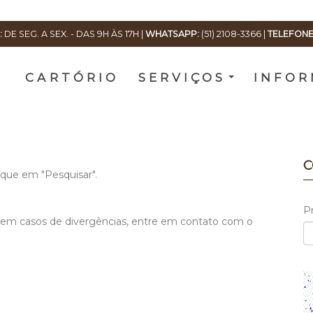
:
DE SEG. A SEX. - DAS 9H ÀS 17H |
WHATSAPP:
(51) 2108-3366
|
TELEFONE
CARTÓRIO
SERVIÇOS
INFOR
C
ique em "Pesquisar".
P
o (em casos de divergências, entre em contato com o