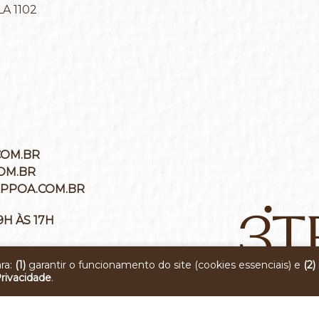
A 1102
OM.BR
OM.BR
PPOA.COM.BR
9H ÀS 17H
ra:
(1)
garantir o funcionamento do site (cookies essenciais) e
(2)
Privacidade
.