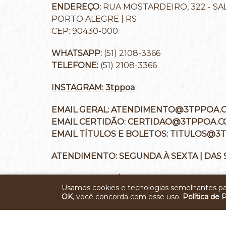
ENDEREÇO:
RUA MOSTARDEIRO, 322 - SAL
PORTO ALEGRE | RS
CEP: 90430-000
WHATSAPP:
(51) 2108-3366
TELEFONE:
(51) 2108-3366
INSTAGRAM: 3tppoa
EMAIL GERAL:
ATENDIMENTO@3TPPOA.C
EMAIL CERTIDÃO:
CERTIDAO@3TPPOA.C
EMAIL TÍTULOS E BOLETOS:
TITULOS@3T
ATENDIMENTO:
SEGUNDA À SEXTA | DAS 
CNPJ:
60.544.167/0001-45
Usamos cookies e tecnologias semelhantes pa
OK
, você concorda com esse uso.
Política de 